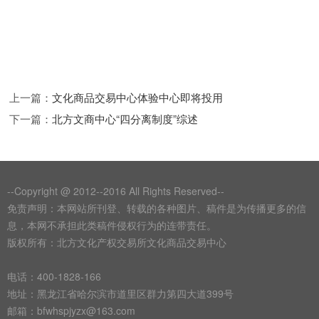
上一篇：
文化商品交易中心体验中心即将投用
下一篇：
北方文商中心“四分离制度”综述
--Copyright @ 2012--2016 All Rights Reserved--
免责声明：本网站所刊登、转载的各种图片、稿件是为传播更多的信
息，本网不承担此类稿件侵权行为的连带责任。
版权所有：北方文化产权交易所文化商品交易中心
电话：400-1828-166
地址：黑龙江省哈尔滨市道里区群力第四大道399号
邮箱：bfwhspjyzx@163.com