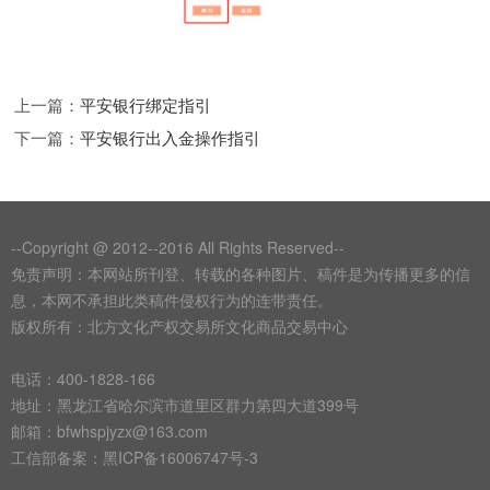
上一篇：
平安银行绑定指引
下一篇：
平安银行出入金操作指引
--Copyright @ 2012--2016 All Rights Reserved--
免责声明：本网站所刊登、转载的各种图片、稿件是为传播更多的信
息，本网不承担此类稿件侵权行为的连带责任。
版权所有：北方文化产权交易所文化商品交易中心
电话：400-1828-166
地址：黑龙江省哈尔滨市道里区群力第四大道399号
邮箱：bfwhspjyzx@163.com
工信部备案：
黑ICP备16006747号-3