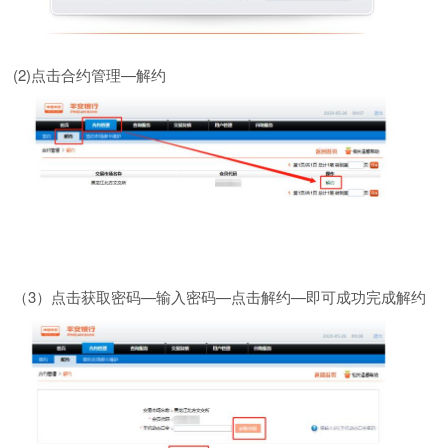
(2)
点击合约管理—解约
（
3
）点击获取密码—输入密码—点击解约—即可成功完成解约