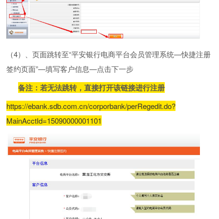
（
4）、页面跳转至“平安银行电商平台会员管理系统—快捷注册
签约页面”—填写客户信息—点击下一步
备注：若无法跳转，直接打开该链接进行注册
https://ebank.sdb.com.cn/corporbank/perRegedit.do?
MainAcctId=15090000001101