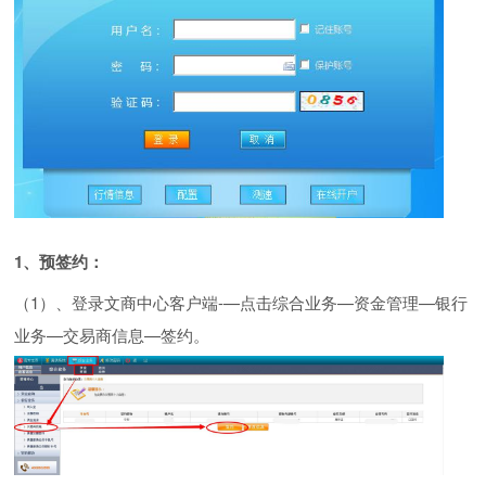
1
、预签约：
（
1
）、登录文商中心客户端
-—点击综合业务—资金管理—银行
业务—交易商信息—签约。